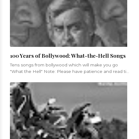
100 Years of Bollywood: What-the-Hell Songs
Tens songs from bollywood which will make you go
"What the Hell" Note: Please have patience and read till
the end for ...