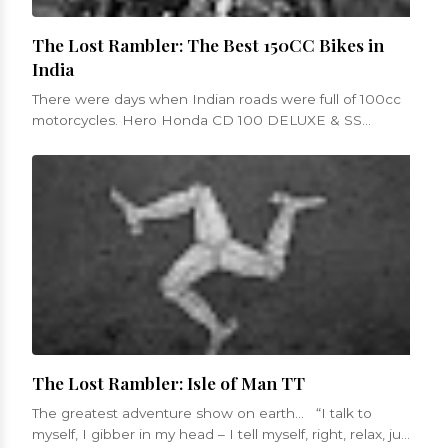
The Lost Rambler: The Best 150CC Bikes in
India
There were days when Indian roads were full of 100cc
motorcycles. Hero Honda CD 100 DELUXE & SS
models, Bajaj Boxer etc. were low po...
The Lost Rambler: Isle of Man TT
The greatest adventure show on earth... “I talk to
myself, I gibber in my head – I tell myself, right, relax, just