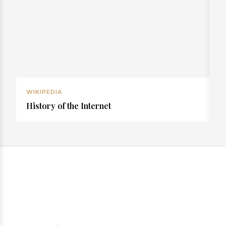
WIKIPEDIA
W
History of the Internet
R