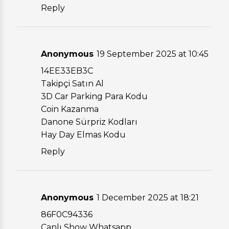
Reply
Anonymous
19 September 2025 at 10:45
14EE33EB3C
Takipçi Satın Al
3D Car Parking Para Kodu
Coin Kazanma
Danone Sürpriz Kodları
Hay Day Elmas Kodu
Reply
Anonymous
1 December 2025 at 18:21
86F0C94336
Canlı Show Whatsapp