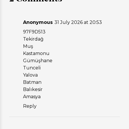
Anonymous
31 July 2026 at 20:53
97F9D513
Tekirdağ
Muş
Kastamonu
Gümüşhane
Tunceli
Yalova
Batman
Balıkesir
Amasya
Reply