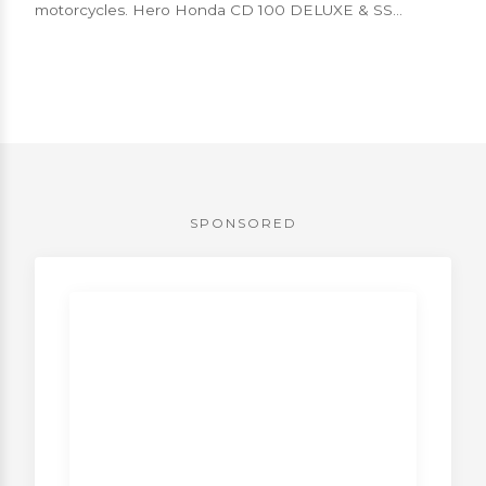
motorcycles. Hero Honda CD 100 DELUXE & SS
models, Bajaj Boxer etc. were low po...
SPONSORED