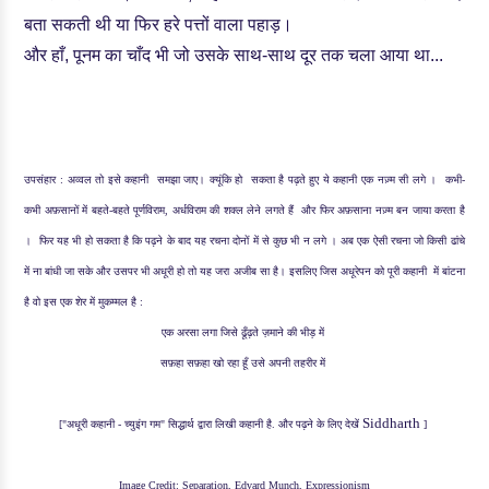
बता सकती थी या फिर हरे पत्तों वाला पहाड़।
और हाँ, पूनम का चाँद भी जो उसके साथ-साथ दूर तक चला आया था...
उपसंहार :
अव्वल तो इसे कहानी समझा जाए। क्यूंकि हो सकता है पढ़ते हुए ये कहानी एक नज़्म सी लगे । कभी-
कभी अफ़सानों में बहते-बहते पूर्णविराम, अर्धविराम की शक्ल लेने लगते हैं और फिर अफ़साना नज़्म बन जाया करता है
। फिर यह भी हो सकता है कि पढ़ने के बाद यह रचना दोनों में से कुछ भी न लगे । अब एक ऐसी रचना जो किसी ढांचे
में ना बांधी जा सके और उसपर भी अधूरी हो तो यह जरा अजीब सा है। इसलिए जिस अधूरेपन को पूरी कहानी में बांटना
है वो इस एक शेर में मुकम्मल है :
एक अरसा लगा जिसे ढूँढ़ते ज़माने की भीड़ में
सफ़हा सफ़हा खो रहा हूँ उसे अपनी तहरीर में
Siddharth
["अधूरी कहानी - च्युइंग गम" सिद्धार्थ द्वारा लिखी
कहानी
है. और पढ़ने के लिए देखें
]
Image Credit: Separation, Edvard Munch
,
Expressionism