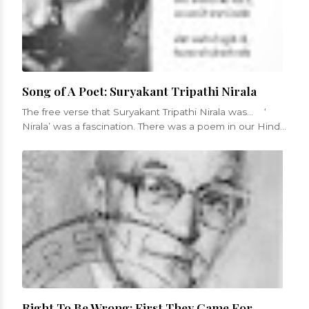
Song of A Poet: Suryakant Tripathi Nirala
The free verse that Suryakant Tripathi Nirala was... ‘
Nirala’ was a fascination. There was a poem in our Hindi
sy...
Right To Be Wrong: First They Came For...